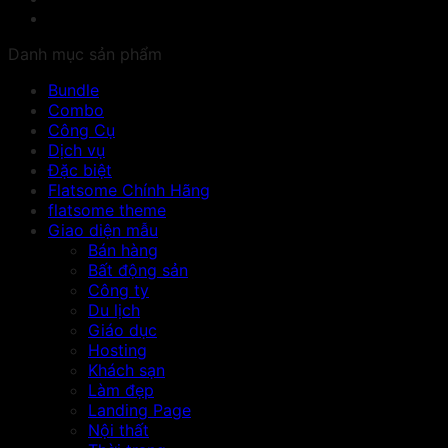
Danh mục sản phẩm
Bundle
Combo
Công Cụ
Dịch vụ
Đặc biệt
Flatsome Chính Hãng
flatsome theme
Giao diện mẫu
Bán hàng
Bất động sản
Công ty
Du lịch
Giáo dục
Hosting
Khách sạn
Làm đẹp
Landing Page
Nội thất