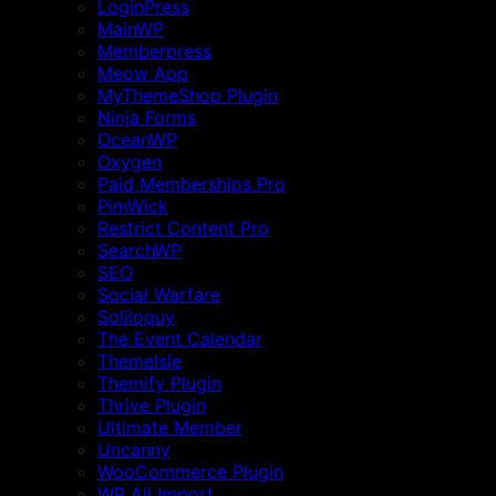
LoginPress
MainWP
Memberpress
Meow App
MyThemeShop Plugin
Ninja Forms
OceanWP
Oxygen
Paid Memberships Pro
PimWick
Restrict Content Pro
SearchWP
SEO
Social Warfare
Soliloquy
The Event Calendar
ThemeIsle
Themify Plugin
Thrive Plugin
Ultimate Member
Uncanny
WooCommerce Plugin
WP All Import