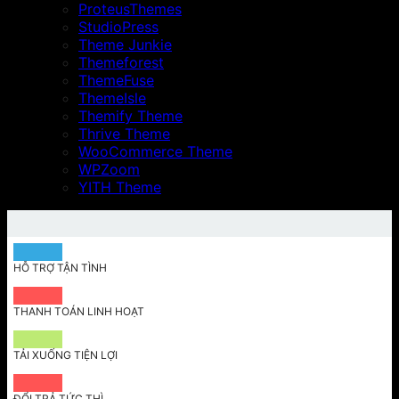
ProteusThemes
StudioPress
Theme Junkie
Themeforest
ThemeFuse
ThemeIsle
Themify Theme
Thrive Theme
WooCommerce Theme
WPZoom
YITH Theme
HỖ TRỢ TẬN TÌNH
THANH TOÁN LINH HOẠT
TẢI XUỐNG TIỆN LỢI
ĐỔI TRẢ TỨC THÌ