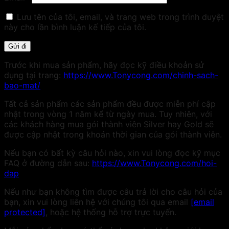
Lưu tên của tôi, email, và trang web trong trình duyệt
này cho lần bình luận kế tiếp của tôi.
Trước khi mua sản phẩm, hãy đọc kỹ điều khoản sử
dụng tại trang:
https://www.Tonycong.com/chinh-sach-
bao-mat/
Tất cả sản phẩm các sản phẩm đều được miễn phí cập
nhật trong vòng 1 năm kể từ ngày mua. Tuy nhiên, với
các khách hàng mua gói thành viên Silver hay Gold sẽ
được cập nhật trong khoản thời gian của gói thành viên.
Nếu bạn có bất kỳ câu hỏi nào, xin vui lòng đọc kỹ mục
FAQ ở đường dẫn sau:
https://www.Tonycong.com/hoi-
dap
Nếu như bạn không tìm được câu trả lời cho câu hỏi của
bạn, xin vui lòng liên hệ với chúng tôi qua email
[email
protected]
, hoặc hệ thống hỗ trợ trực tuyến.