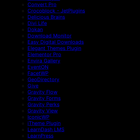
Convert Pro
Crocoblock - JetPlugins
Delicious Brains
Divi Life
Dokan
Download Monitor
Easy Digital Downloads
Elegant Themes Plugin
Elementor Pro
Envira Gallery
EventON
FacetWP
GeoDirectory
Give
Gravity Flow
Gravity Forms
Gravity Perks
Gravity View
IconicWP
iTheme Plugin
LearnDash LMS
LearnPress