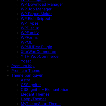
WP Download Manager
WP Job Manager
WP Popup Maker
WP Rich Snippets
WP Types
WPDiscuz
WPFomify
WPForms
WPML
WPMUDev Plugin
XforWooCommerce
YITH WooCommerce
Yoast
Premium Key
Premium Theme
Theme bản quyền
Astra
CSS Igniter
CSS Igniter - Elementorism
Elegant Themes
HappyThemes
MyThemeShop Theme