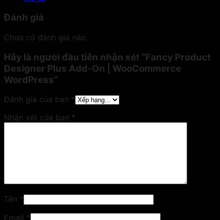
Đánh giá
Chưa có đánh giá nào.
Hãy là người đầu tiên nhận xét “Fancy Product
Designer Plus Add-On | WooCommerce
WordPress”
Đánh giá của bạn
*
Nhận xét của bạn
*
Tên
*
Email
*