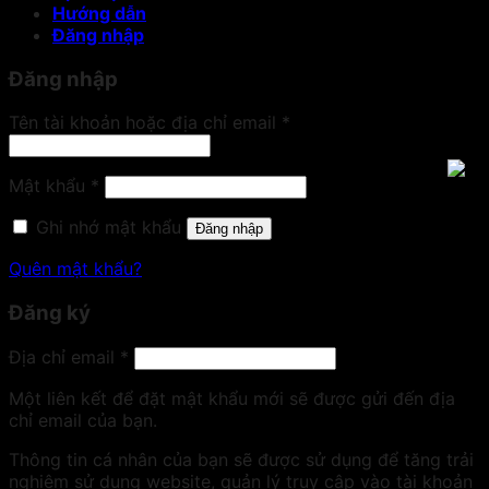
Hướng dẫn
Đăng nhập
Đăng nhập
Bắt
Tên tài khoản hoặc địa chỉ email
*
buộc
Bắt
Mật khẩu
*
buộc
Ghi nhớ mật khẩu
Đăng nhập
Quên mật khẩu?
Đăng ký
Bắt
Địa chỉ email
*
buộc
Một liên kết để đặt mật khẩu mới sẽ được gửi đến địa
chỉ email của bạn.
Thông tin cá nhân của bạn sẽ được sử dụng để tăng trải
nghiệm sử dụng website, quản lý truy cập vào tài khoản