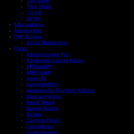
Thời trang
Thực Phẩm
Tin tức
Xe hơi
Mẫu website
Membership
PHP Scripts
Social Networking
Plugin
Admin Column Pro
Advanced Custom Fields
AffiliateWP
AMPforWP
Analytify
AutomateWoo
Awebooking Premium Addons
Backup Plugins
Barn2 Media
Beaver Builder
Bookly
Caching Plugin
CobaltApps
Code Canyon