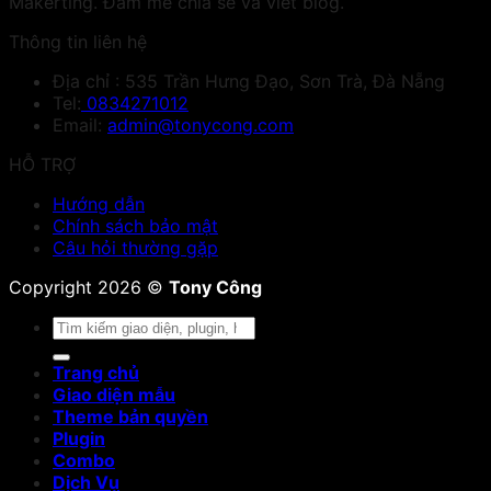
Makerting. Đam mê chia sẻ và viết blog.
Thông tin liên hệ
Địa chỉ : 535 Trần Hưng Đạo, Sơn Trà, Đà Nẵng
Tel:
0834271012
Email:
admin@tonycong.com
HỖ TRỢ
Hướng dẫn
Chính sách bảo mật
Câu hỏi thường gặp
Copyright 2026 ©
Tony Công
Tìm
kiếm:
Trang chủ
Giao diện mẫu
Theme bản quyền
Plugin
Combo
Dịch Vụ