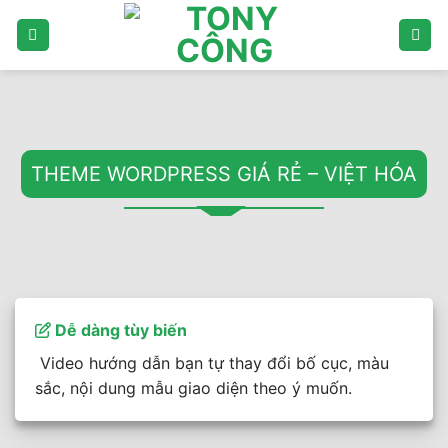
Bỏ
qua
nội
dung
THEME WORDPRESS GIÁ RẺ – VIỆT HÓA
Dễ dàng tùy biến
Video hướng dẫn bạn tự thay đổi bố cục, màu
sắc, nội dung mẫu giao diện theo ý muốn.