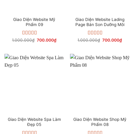
Giao Diện Website Mỹ
Giao Diện Website Lading
Phẩm 09
Page Bán Son Dưỡng Môi
Được xếp
Giá
Giá
Được xếp
Giá
Giá
1.000.000
₫
700.000
₫
1.000.000
₫
700.000
₫
gốc
hiện
gốc
hiện
hạng
4.08
hạng
4.47
là:
tại
là:
tại
5 sao
5 sao
1.000.000₫.
là:
1.000.000₫.
là:
700.000₫.
700.0
Giao Diện Website Spa Làm
Giao Diện Website Shop Mỹ
Đẹp 05
Phẩm 08