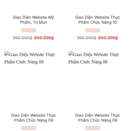
Giao Diện Website Mỹ
Giao Diện Website Thực
Phẩm, Trị Mụn
Phẩm Chức Năng 10
Được xếp
Giá
Giá
Được xếp
Giá
Giá
950.000
₫
650.000
₫
950.000
₫
650.000
₫
gốc
hiện
gốc
hiện
hạng
4.17
hạng
4.20
là:
tại
là:
tại
5 sao
5 sao
950.000₫.
là:
950.000₫.
là:
650.000₫.
650.00
Giao Diện Website Thực
Giao Diện Website Thực
Phẩm Chức Năng 09
Phẩm Chức Năng 06