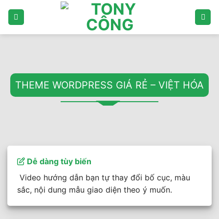
Bỏ
qua
nội
dung
THEME WORDPRESS GIÁ RẺ – VIỆT HÓA
Dễ dàng tùy biến
Video hướng dẫn bạn tự thay đổi bố cục, màu
sắc, nội dung mẫu giao diện theo ý muốn.