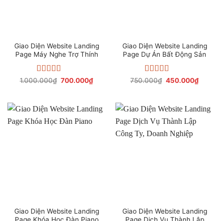
Giao Diện Website Landing
Giao Diện Website Landing
Page Máy Nghe Trợ Thính
Page Dự Án Bất Động Sản
Được xếp
Giá
Giá
Được xếp
Giá
Giá
1.000.000
₫
700.000
₫
750.000
₫
450.000
₫
gốc
hiện
gốc
hiện
hạng
4.39
hạng
4.33
là:
tại
là:
tại
5 sao
5 sao
1.000.000₫.
là:
750.000₫.
là:
700.000₫.
450.0
Giao Diện Website Landing
Giao Diện Website Landing
Page Khóa Học Đàn Piano
Page Dịch Vụ Thành Lập