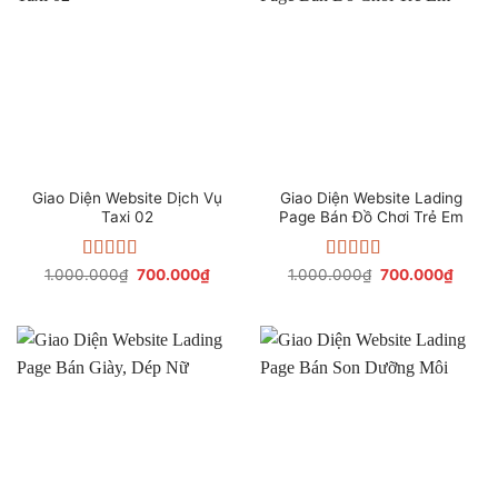
Giao Diện Website Dịch Vụ
Giao Diện Website Lading
Taxi 02
Page Bán Đồ Chơi Trẻ Em
Được xếp
Giá
Giá
Được xếp
Giá
Giá
1.000.000
₫
700.000
₫
1.000.000
₫
700.000
₫
gốc
hiện
gốc
hiện
hạng
4.44
hạng
4.25
là:
tại
là:
tại
5 sao
5 sao
1.000.000₫.
là:
1.000.000₫.
là:
700.000₫.
700.0