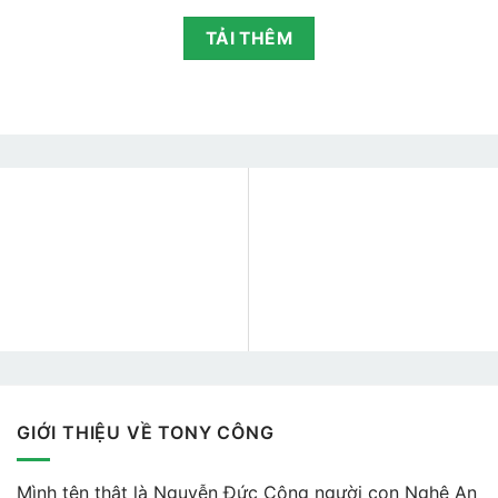
5 sao
700.000₫.
1.000.000₫.
là:
700.0
TẢI THÊM
GIỚI THIỆU VỀ TONY CÔNG
Mình tên thật là Nguyễn Đức Công người con Nghệ An