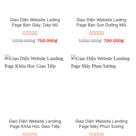
Giao Diện Website Lading
Giao Diện Website Lading
Page Bán Giày, Dép Nữ
Page Bán Son Dưỡng Môi
Được xếp
Giá
Giá
Được xếp
Giá
Giá
1.000.000
₫
700.000
₫
1.000.000
₫
700.000
₫
gốc
hiện
gốc
hiện
hạng
4.71
5
hạng
4.47
là:
tại
là:
tại
sao
5 sao
1.000.000₫.
là:
1.000.000₫.
là:
700.000₫.
700.0
Giao Diện Website Landing
Giao Diện Website Landing
Page Khóa Học Giao Tiếp
Page Máy Phun Sương