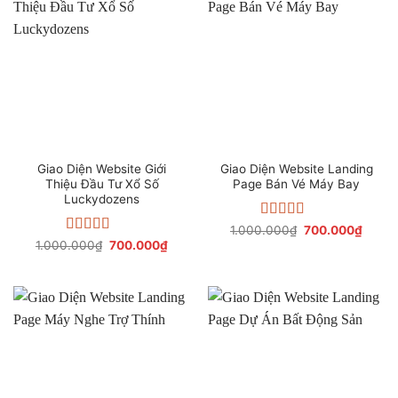
Giao Diện Website Giới
Giao Diện Website Landing
Thiệu Đầu Tư Xổ Số
Page Bán Vé Máy Bay
Luckydozens
Được xếp
Giá
Giá
1.000.000
₫
700.000
₫
gốc
hiện
hạng
4.67
5
Được xếp
Giá
Giá
1.000.000
₫
700.000
₫
là:
tại
gốc
hiện
sao
hạng
4.00
1.000.000₫.
là:
là:
tại
5 sao
700.0
1.000.000₫.
là:
700.000₫.