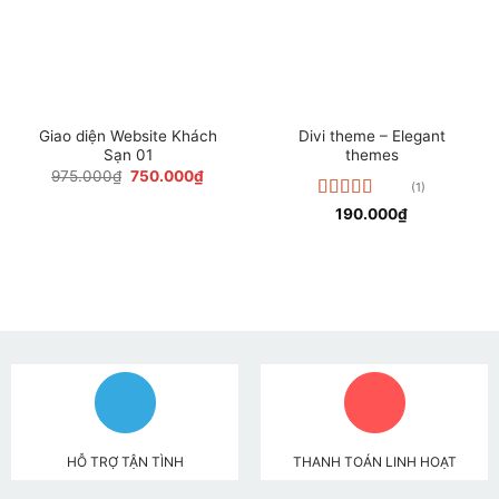
Giao diện Website Khách
Divi theme – Elegant
Sạn 01
themes
Giá
Giá
975.000
₫
750.000
₫
(1)
gốc
hiện
là:
tại
Được xếp
190.000
₫
975.000₫.
là:
hạng
5.00
5
750.000₫.
sao
HỖ TRỢ TẬN TÌNH
THANH TOÁN LINH HOẠT