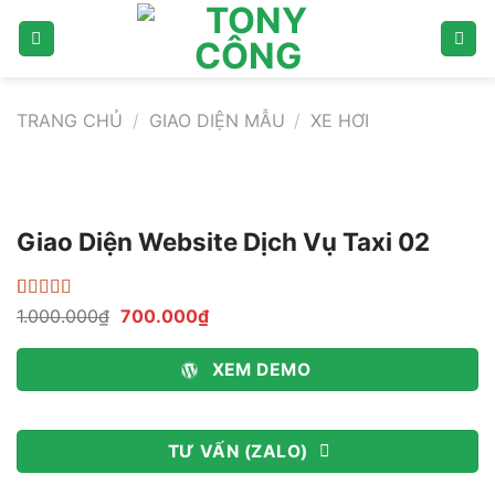
Bỏ
qua
nội
dung
TRANG CHỦ
/
GIAO DIỆN MẪU
/
XE HƠI
Giao Diện Website Dịch Vụ Taxi 02
4.44
18
trên 5
Giá
Giá
1.000.000
₫
700.000
₫
dựa trên
gốc
hiện
đánh giá
là:
tại
1.000.000₫.
là:
XEM DEMO
700.000₫.
TƯ VẤN (ZALO)