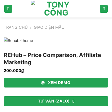
Bỏ
qua
nội
dung
TRANG CHỦ
/
GIAO DIỆN MẪU
REHub – Price Comparison, Affiliate
Marketing
200.000
₫
XEM DEMO
TƯ VẤN (ZALO)