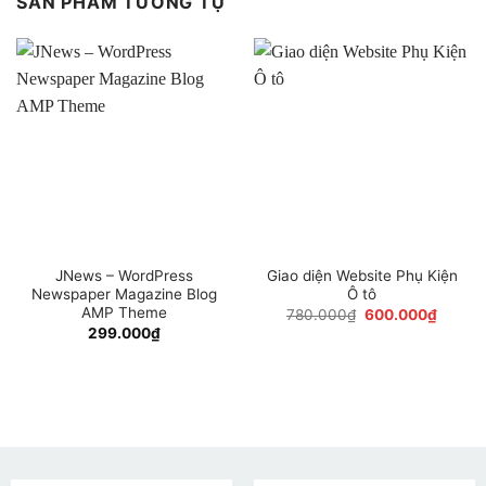
SẢN PHẨM TƯƠNG TỰ
JNews – WordPress
Giao diện Website Phụ Kiện
Newspaper Magazine Blog
Ô tô
AMP Theme
Giá
Giá
780.000
₫
600.000
₫
gốc
hiện
299.000
₫
là:
tại
780.000₫.
là:
600.0