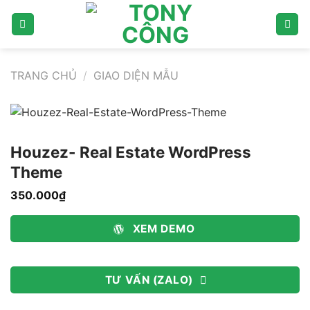
Bỏ
qua
nội
dung
TRANG CHỦ
/
GIAO DIỆN MẪU
Houzez- Real Estate WordPress
Theme
350.000
₫
XEM DEMO
TƯ VẤN (ZALO)