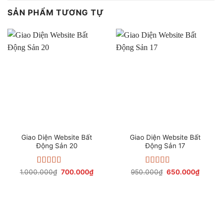
SẢN PHẨM TƯƠNG TỰ
Giao Diện Website Bất
Giao Diện Website Bất
Động Sản 20
Động Sản 17
Được xếp
Giá
Giá
Được xếp
Giá
Giá
1.000.000
₫
700.000
₫
950.000
₫
650.000
₫
gốc
hiện
gốc
hiện
hạng
5.00
5
hạng
4.75
5
là:
tại
là:
tại
sao
sao
1.000.000₫.
là:
950.000₫.
là:
700.000₫.
650.00