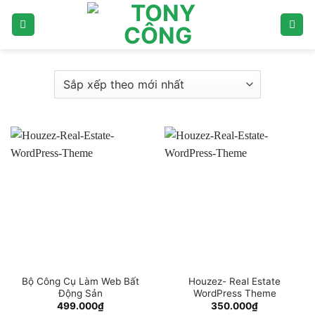
Bỏ
qua
nội
dung
Bộ Công Cụ Làm Web Bất
Houzez- Real Estate
Động Sản
WordPress Theme
499.000
₫
350.000
₫