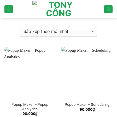
Bỏ
qua
nội
dung
Popup Maker – Popup
Popup Maker – Scheduling
Analytics
90.000
₫
90.000
₫