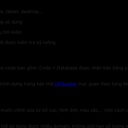
ile, tablet, desktop…
ng sử dụng
ụ tìm kiếm
ã được kiểm tra kỹ lưỡng.
ce code bao gồm: Code + Database được nhân bản bằng plu
trình dựng trang kéo thả
UX builder
trực quan theo từng Mo
g muốn chỉnh sửa từ bố cục, hình ảnh, màu sắc,… một cách
thể sử dụng được nhiều domain, không giới hạn số lượng w