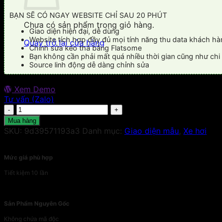
là:
tại
780.000₫.
là:
BẠN SẼ CÓ NGAY WEBSITE CHỈ SAU 20 PHÚT
600.000₫.
Chưa có sản phẩm trong giỏ hàng.
Giao diện hiện đại, dễ dùng
Website tích hợp đầy đủ mọi tính năng thu data khách hà
Quay trở lại cửa hàng
Chỉnh sửa kéo thả bằng Flatsome
Bạn không cần phải mất quá nhiều thời gian cũng như chi 
Source linh động dễ dàng chỉnh sửa
Xem Demo
Tư vấn (Zalo)
Giao
diện
Mua hàng
Website
SKU:
9d39571193a3
Danh mục:
Giao diện mẫu
,
Xe hơi
Phụ
Kiện
Ô
Mức giá phù hợp
tô
Tiết kiệm 10 lần
số
lượng
Sản Phẩm Nguyên Gốc
Không chứa mã độc