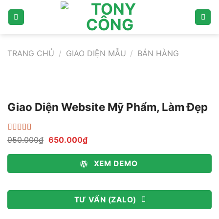
Bỏ
qua
nội
dung
TRANG CHỦ
/
GIAO DIỆN MẪU
/
BÁN HÀNG
Giao Diện Website Mỹ Phẩm, Làm Đẹp
4.50
20
trên 5
Giá
Giá
950.000
₫
650.000
₫
dựa trên
gốc
hiện
đánh giá
là:
tại
950.000₫.
là:
XEM DEMO
650.000₫.
TƯ VẤN (ZALO)