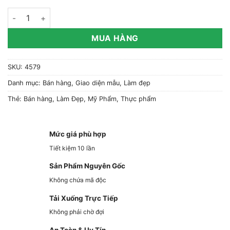
Giao Diện Website Mỹ Phẩm, Làm Đẹp số lượng
MUA HÀNG
SKU:
4579
Danh mục:
Bán hàng
,
Giao diện mẫu
,
Làm đẹp
Thẻ:
Bán hàng
,
Làm Đẹp
,
Mỹ Phẩm
,
Thực phẩm
Mức giá phù hợp
Tiết kiệm 10 lần
Sản Phẩm Nguyên Gốc
Không chứa mã độc
Tải Xuống Trực Tiếp
Không phải chờ đợi
An Toàn & Uy Tín