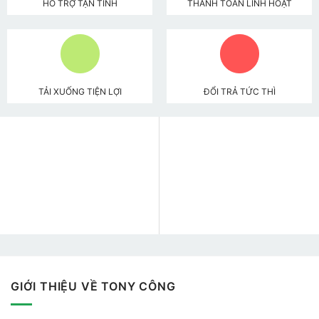
HỖ TRỢ TẬN TÌNH
THANH TOÁN LINH HOẠT
TẢI XUỐNG TIỆN LỢI
ĐỔI TRẢ TỨC THÌ
GIỚI THIỆU VỀ TONY CÔNG