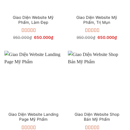
Giao Diện Website Mỹ
Giao Diện Website Mỹ
Phẩm, Làm Đẹp
Phẩm, Trị Mụn
Được xếp
Giá
Giá
Được xếp
Giá
Giá
950.000
₫
650.000
₫
950.000
₫
650.000
₫
gốc
hiện
gốc
hiện
hạng
4.50
hạng
4.17
là:
tại
là:
tại
5 sao
5 sao
950.000₫.
là:
950.000₫.
là:
650.000₫.
650.00
Giao Diện Website Landing
Giao Diện Website Shop
Page Mỹ Phẩm
Bán Mỹ Phẩm