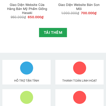
Giao Diện Website Cửa
Giao Diện Website Bán Son
Hàng Bán Mỹ Phẩm Giống
Môi
Hasaki
Giá
Giá
1.000.000
₫
700.000
₫
gốc
hiện
Giá
Giá
950.000
₫
650.000
₫
là:
tại
gốc
hiện
1.000.000₫.
là:
là:
tại
700.0
950.000₫.
là:
650.000₫.
TẢI THÊM
HỖ TRỢ TẬN TÌNH
THANH TOÁN LINH HOẠT