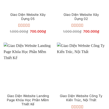
Giao Diện Website Xây
Giao Diện Website Xây
Dựng 05
Dựng 02
Được xếp
Giá
Giá
Được xếp
Giá
Giá
1.000.000
₫
700.000
₫
1.000.000
₫
700.000
₫
gốc
hiện
gốc
hiện
hạng
4.47
hạng
4.31
là:
tại
là:
tại
5 sao
5 sao
1.000.000₫.
là:
1.000.000₫.
là:
700.000₫.
700.0
Giao Diện Website Landing
Giao Diện Website Công Ty
Page Khóa Học Phần Mềm
Kiến Trúc, Nội Thất
Thiết Kế