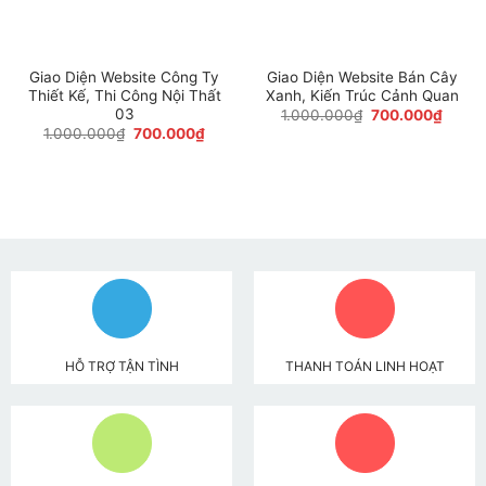
Giao Diện Website Công Ty
Giao Diện Website Bán Cây
Thiết Kế, Thi Công Nội Thất
Xanh, Kiến Trúc Cảnh Quan
03
Giá
Giá
1.000.000
₫
700.000
₫
gốc
hiện
Giá
Giá
1.000.000
₫
700.000
₫
là:
tại
gốc
hiện
1.000.000₫.
là:
là:
tại
700.0
1.000.000₫.
là:
700.000₫.
HỖ TRỢ TẬN TÌNH
THANH TOÁN LINH HOẠT