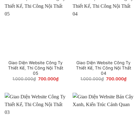
Giao Diện Website Công Ty
Giao Diện Website Công Ty
Thiết Kế, Thi Công Nội Thất
Thiết Kế, Thi Công Nội Thất
05
04
Giá
Giá
Giá
Giá
1.000.000
₫
700.000
₫
1.000.000
₫
700.000
₫
gốc
hiện
gốc
hiện
là:
tại
là:
tại
1.000.000₫.
là:
1.000.000₫.
là:
700.000₫.
700.0