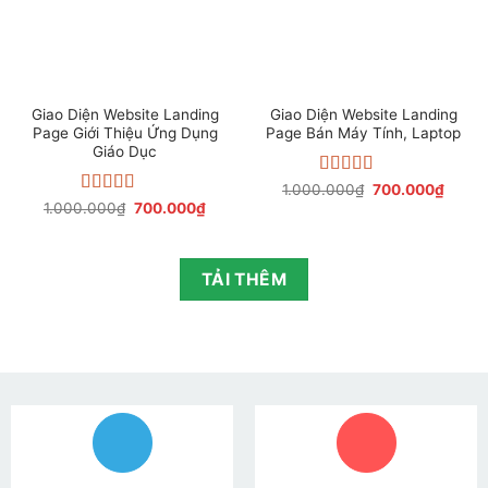
Giao Diện Website Landing
Giao Diện Website Landing
Page Giới Thiệu Ứng Dụng
Page Bán Máy Tính, Laptop
Giáo Dục
Được xếp
Giá
Giá
1.000.000
₫
700.000
₫
gốc
hiện
hạng
4.30
Được xếp
Giá
Giá
1.000.000
₫
700.000
₫
là:
tại
gốc
hiện
5 sao
hạng
4.05
1.000.000₫.
là:
là:
tại
5 sao
700.0
1.000.000₫.
là:
700.000₫.
TẢI THÊM