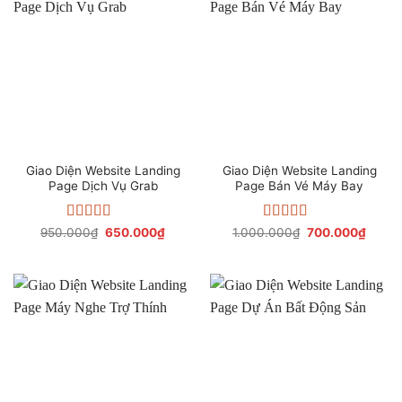
Giao Diện Website Landing
Giao Diện Website Landing
Page Dịch Vụ Grab
Page Bán Vé Máy Bay
Được xếp
Giá
Giá
Được xếp
Giá
Giá
950.000
₫
650.000
₫
1.000.000
₫
700.000
₫
gốc
hiện
gốc
hiện
hạng
4.64
5
hạng
4.67
5
là:
tại
là:
tại
sao
sao
950.000₫.
là:
1.000.000₫.
là:
650.000₫.
700.0