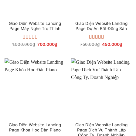
Giao Diện Website Landing
Giao Diện Website Landing
Page Máy Nghe Trợ Thính
Page Dự Án Bất Động Sản
Được xếp
Giá
Giá
Được xếp
Giá
Giá
1.000.000
₫
700.000
₫
750.000
₫
450.000
₫
gốc
hiện
gốc
hiện
hạng
4.39
hạng
4.33
là:
tại
là:
tại
5 sao
5 sao
1.000.000₫.
là:
750.000₫.
là:
700.000₫.
450.0
Giao Diện Website Landing
Giao Diện Website Landing
Page Khóa Học Đàn Piano
Page Dịch Vụ Thành Lập
Công Ty, Doanh Nghiệp