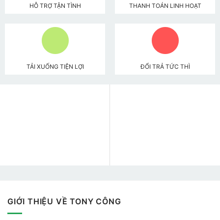
HỖ TRỢ TẬN TÌNH
THANH TOÁN LINH HOẠT
TẢI XUỐNG TIỆN LỢI
ĐỔI TRẢ TỨC THÌ
GIỚI THIỆU VỀ TONY CÔNG