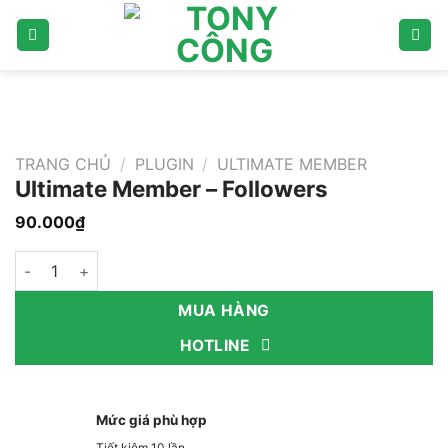
Bỏ
qua
nội
dung
TRANG CHỦ
/
PLUGIN
/
ULTIMATE MEMBER
Ultimate Member – Followers
90.000
₫
Ultimate Member – Followers số lượng
MUA HÀNG
HOTLINE
Mức giá phù hợp
Tiết kiệm 10 lần