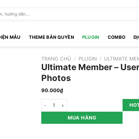
DIỆN MẪU
THEME BẢN QUYỀN
PLUGIN
COMBO
D
TRANG CHỦ
/
PLUGIN
/
ULTIMATE ME
Ultimate Member – Use
Photos
90.000
₫
Ultimate Member – User Photos số lượng
HOT
MUA HÀNG