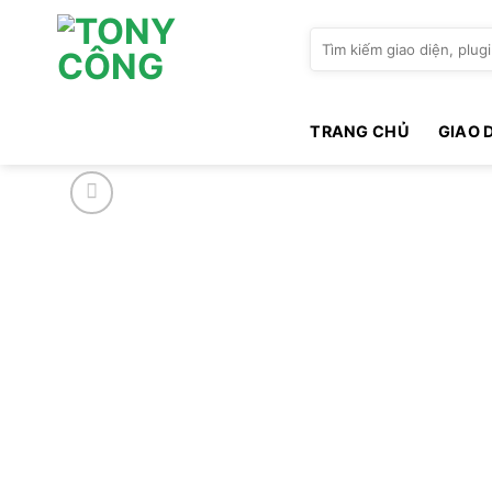
Bỏ
qua
Tìm
kiếm:
nội
dung
TRANG CHỦ
GIAO 