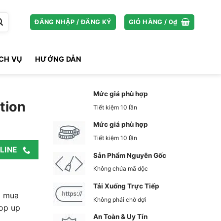
ĐĂNG NHẬP / ĐĂNG KÝ
GIỎ HÀNG /
0
₫
ỊCH VỤ
HƯỚNG DẪN
Mức giá phù hợp
tion
Tiết kiệm 10 lần
Mức giá phù hợp
Tiết kiệm 10 lần
LINE
Sản Phẩm Nguyên Gốc
Không chứa mã độc
Tải Xuống Trực Tiếp
ã mua
Không phải chờ đợi
op up
An Toàn & Uy Tín