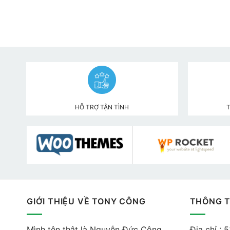
HỖ TRỢ TẬN TÌNH
GIỚI THIỆU VỀ TONY CÔNG
THÔNG T
Mình tên thật là Nguyễn Đức Công
Địa chỉ : 