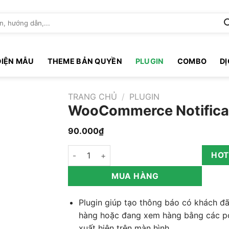
DIỆN MẪU
THEME BẢN QUYỀN
PLUGIN
COMBO
D
TRANG CHỦ
/
PLUGIN
WooCommerce Notifica
90.000
₫
WooCommerce Notification số lượng
HOT
MUA HÀNG
Plugin giúp tạo thông báo có khách đ
hàng hoặc đang xem hàng bằng các p
xuất hiện trên màn hình