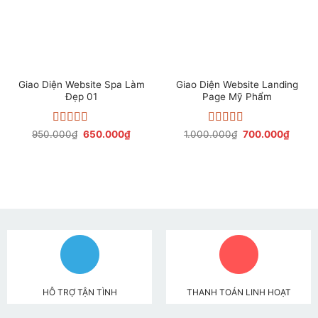
Giao Diện Website Spa Làm
Giao Diện Website Landing
Đẹp 01
Page Mỹ Phẩm
Được xếp
Giá
Giá
Được xếp
Giá
Giá
950.000
₫
650.000
₫
1.000.000
₫
700.000
₫
gốc
hiện
gốc
hiện
hạng
4.29
hạng
4.60
là:
tại
là:
tại
5 sao
5 sao
950.000₫.
là:
1.000.000₫.
là:
650.000₫.
700.0
HỖ TRỢ TẬN TÌNH
THANH TOÁN LINH HOẠT