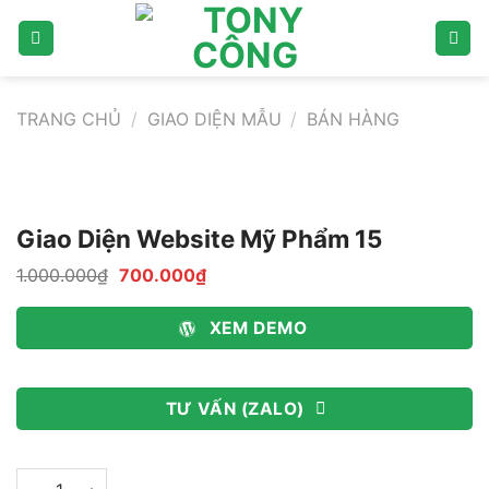
Bỏ
qua
nội
dung
TRANG CHỦ
/
GIAO DIỆN MẪU
/
BÁN HÀNG
Giao Diện Website Mỹ Phẩm 15
Giá
Giá
1.000.000
₫
700.000
₫
gốc
hiện
là:
tại
1.000.000₫.
là:
XEM DEMO
700.000₫.
TƯ VẤN (ZALO)
Giao Diện Website Mỹ Phẩm 15 số lượng